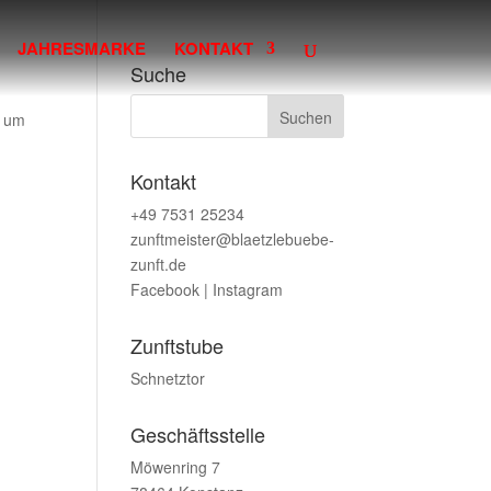
JAHRESMARKE
KONTAKT
Suche
, um
Kontakt
+49 7531 25234
zunftmeister@blaetzlebuebe-
zunft.de
Facebook
|
Instagram
Zunftstube
Schnetztor
Geschäftsstelle
Möwenring 7