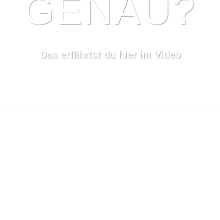
GENAU?
Das erfährtst du hier im Video
7
 ZUM BLÄTZ-SEIN…
nacht tragen? Das erklärt euch Lukas hier im
Video
. Nich