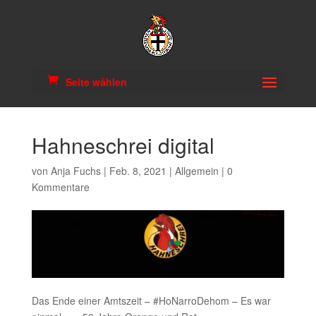
Seite wählen
Hahneschrei digital
von
Anja Fuchs
|
Feb. 8, 2021
|
Allgemein
|
0
Kommentare
Das Ende einer Amtszeit – #HoNarroDehom – Es war