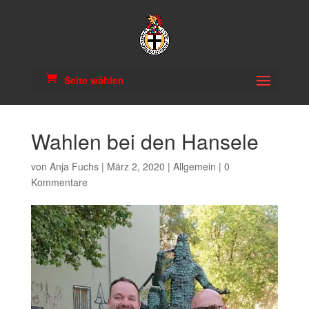
Seite wählen
Wahlen bei den Hansele
von
Anja Fuchs
|
März 2, 2020
|
Allgemein
|
0
Kommentare