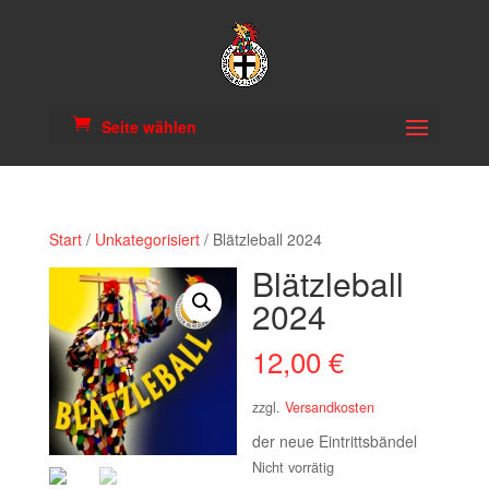
Seite wählen
Start
/
Unkategorisiert
/ Blätzleball 2024
Blätzleball
2024
12,00
€
zzgl.
Versandkosten
der neue Eintrittsbändel
Nicht vorrätig