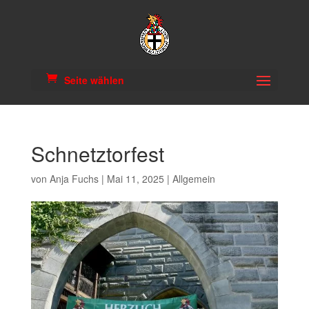
Seite wählen
Schnetztorfest
von
Anja Fuchs
|
Mai 11, 2025
|
Allgemein