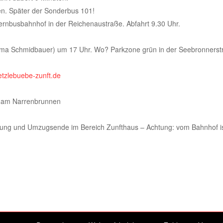
en. Später der Sonderbus 101!
rnbusbahnhof in der Reichenaustraße. Abfahrt 9.30 Uhr.
irma Schmidbauer) um 17 Uhr. Wo? Parkzone grün in der Seebronners
etzlebuebe-zunft.de
s am Narrenbrunnen
ellung und Umzugsende im Bereich Zunfthaus – Achtung: vom Bahnhof i