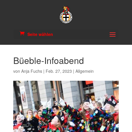
Seite wählen
Büeble-Infoabend
von
Anja Fuchs
|
Feb. 27, 2023
|
Allgemein